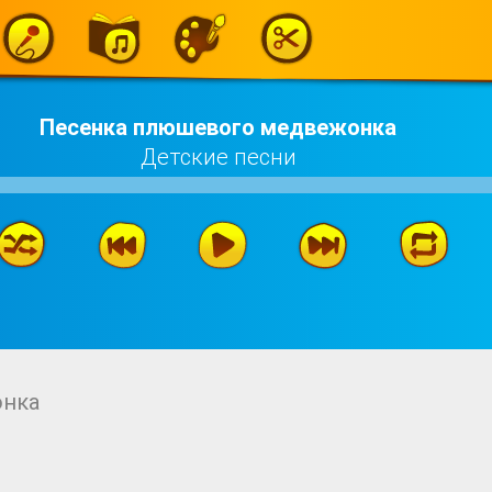
Песенка плюшевого медвежонка
Детские песни
онка