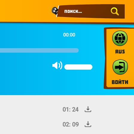
00:00
RUS
Войти
01: 24
02: 09