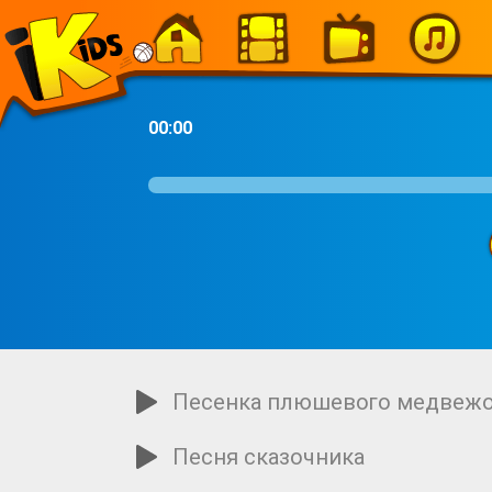
-
00:00
Песенка плюшевого медвеж
Песня сказочника