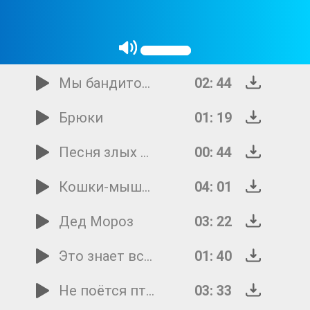
Снежинка
02: 24
Звездочет
02: 36
Мы бандито-гангстерито
02: 44
Брюки
01: 19
Песня злых кошек
00: 44
Кошки-мышки
04: 01
Дед Мороз
03: 22
Это знает всякий
01: 40
Не поётся птицам без небес
03: 33