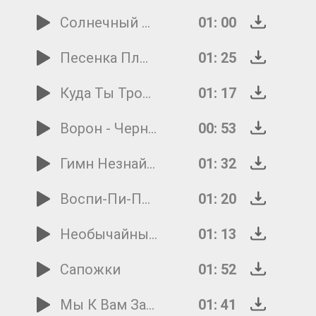
Солнечный Зайчик
01: 00
Песенка Плюшевого Медвежонка
01: 25
Куда Ты Тропинка Меня Привела
01: 17
Ворон - Черное Крыло
00: 53
Гимн Незнайки И Его Друзей
01: 32
Воспи-Пи-Пи-Питание
01: 20
Необычайный Барабанозверь
01: 13
Сапожки
01: 52
Мы К Вам Заехали На Час
01: 41