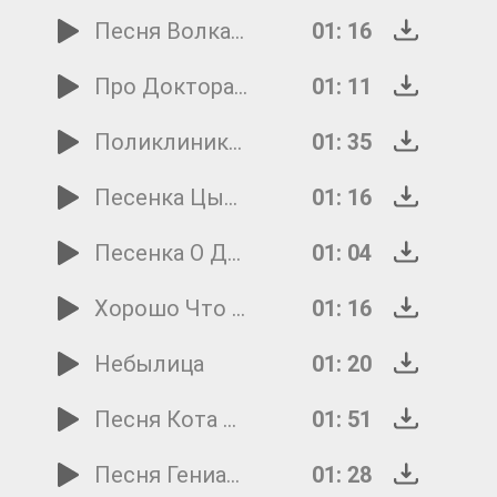
Песня Волка И Козлят
01: 16
Про Доктора Айболита
01: 11
Поликлиника Кота Леопольда
01: 35
Песенка Цыплят
01: 16
Песенка О Дружбе
01: 04
Хорошо Что Снежок Пошел
01: 16
Небылица
01: 20
Песня Кота Матвея
01: 51
Песня Гениального Сыщика
01: 28