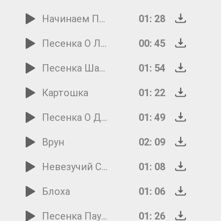
Начинаем Передачу
01: 28
Песенка О Летучих Мышах
00: 45
Песенка Шапокляк
01: 54
Картошка
01: 22
Песенка О Двух Портфелях
01: 49
Врун
02: 09
Невезучий Савушкин
01: 08
Блоха
01: 06
Песенка Паучка Ананси
01: 26