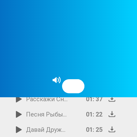
Прости Мой Край
01: 16
Небылицы
01: 34
Ничего На Свете Лучше Нету
02: 01
Поглажены Все Платья
01: 21
Дуэт Принцессы И Трубадура
01: 35
Двойка
01: 38
Расскажи Снегурочка
01: 37
Песня Рыбы-Пилы
01: 22
Давай Дружить
01: 25