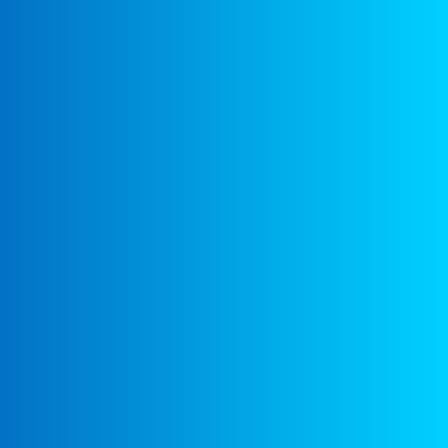
Мария-Мирабелла
02: 09
Почему Отчего (Песня Любопытного Слоненка)
01: 24
Песенка Зайки-Почтальона
01: 48
Неприятность Эту Мы Переживем
02: 03
Песня Голубого Щенка
01: 03
Как Приготовить Яичницу
01: 52
Дуэт Кота И Пирата
01: 47
Морозный Денек
01: 47
Песня Шапокляк
01: 14