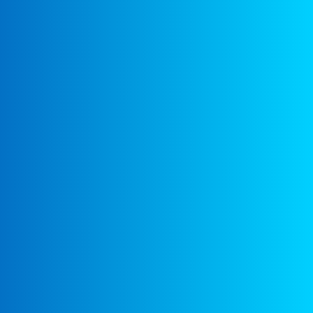
Песенка Незнайки
01: 28
Я Прививки Не Боюсь
01: 35
Чему Учат В Школе
02: 01
Песенка Про Котенка
01: 24
Песенка Бельчонка
00: 56
Книжка С Днем Рожденья
01: 17
Тень
00: 31
Песенка Буратино (Это Очень Хорошо)
01: 03
Песенка Страусенка Роки
01: 04