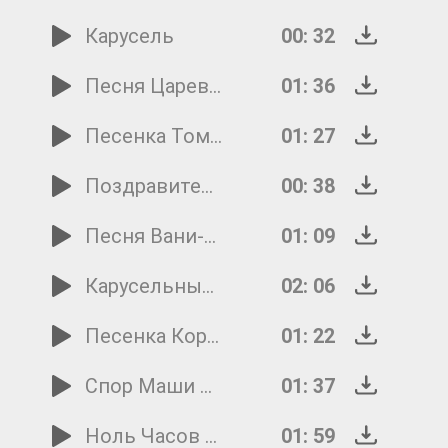
Карусель
00: 32
Песня Царевны Забавы
01: 36
Песенка Тома Сойера
01: 27
Поздравительный Пирог
00: 38
Песня Вани-Печника
01: 09
Карусельные Лошадки
02: 06
Песенка Короля Бубей
01: 22
Спор Маши И Вити О Сказках
01: 37
Ноль Часов Ноль Минут
01: 59