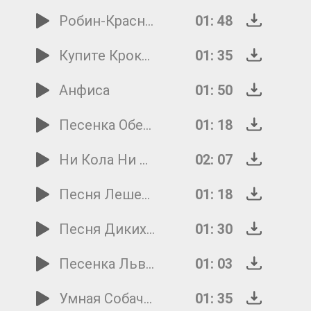
Робин-Красношейка
01: 48
Купите Крокодила
01: 35
Анфиса
01: 50
Песенка Обезьяны
01: 18
Ни Кола Ни Двора
02: 07
Песня Лешего
01: 18
Песня Диких Гитар
01: 30
Песенка Львенка И Черепахи
01: 03
Умная Собачка Соня
01: 35