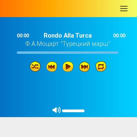
-
Rondo Alla Turca
00:00
00:00
Ф.А.Моцарт "Турецкий марш"
Rondo Alla Turca
02: 51