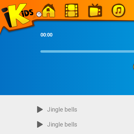
-
00:00
Jingle bells
Jingle bells