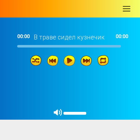
-
00:00
В траве сидел кузнечик
00:00
01: 28