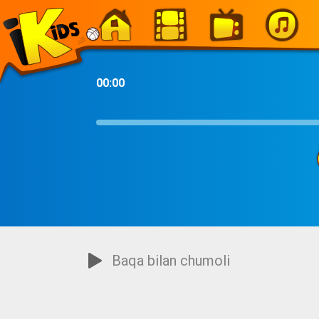
-
00:00
Baqa bilan chumoli