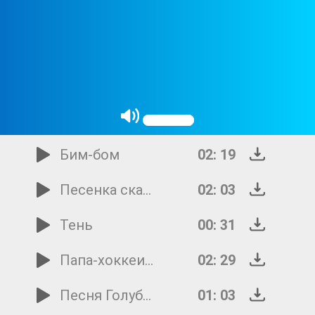
Вкусные загадки
02: 37
Помогите бегемоту
02: 10
Пусть всегда будет солнце
03: 32
Был бы только музыкант
02: 14
Бим-бом
02: 19
Песенка сказочных ослов
02: 03
Тень
00: 31
Папа-хоккеист
02: 29
Песня Голубого Щенка
01: 03