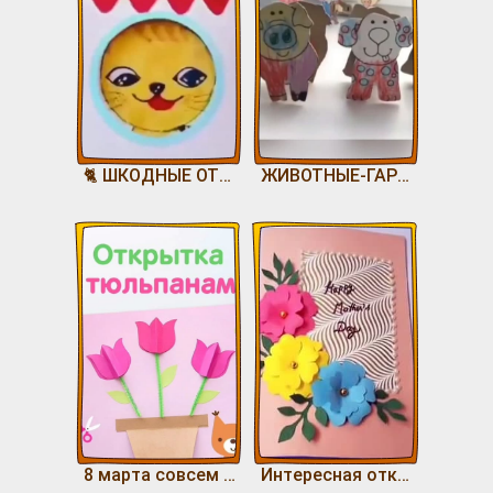
🐈 ШКОДНЫЕ ОТКРЫТКИ 🐈
ЖИВОТНЫЕ-ГАРМОШКИ🐷🐘🐯
8 марта совсем близко 😊✨
Интересная открытка букет на 8 марта 💐