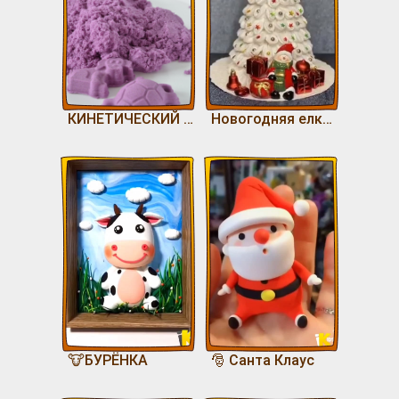
КИНЕТИЧЕСКИЙ ПЕСОК
Новогодняя елка из ватных дисков 🎄
🐮БУРЁНКА
🎅 Санта Клаус