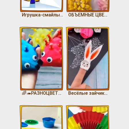
Игрушка-смайлы 😃
ОБЪЕМНЫЕ ЦВЕТЫ
🌈🦔РАЗНОЦВЕТНЫЕ ЕЖИ🦔 🌈
Весёлые зайчики на пальчики 🐰