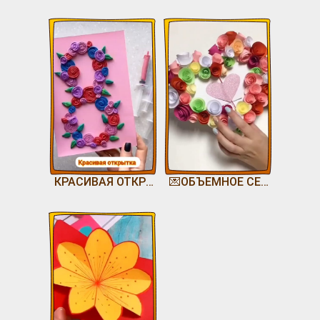
КРАСИВАЯ ОТКРЫТКА💖
💌ОБЪЕМНОЕ СЕРДЕЧКО💖