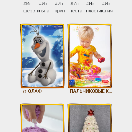
#Из
#Из
#Из
#Из
#Из
#Из
#Из
шерсти
льна
круп
теста
пластика
спичек
дерев
⛄️ ОЛАФ
ПАЛЬЧИКОВЫЕ КРАСКИ