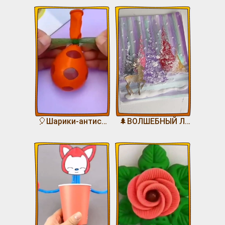
🎈Шарики-антистресс🎈
🌲ВОЛШЕБНЫЙ ЛЕС🌲