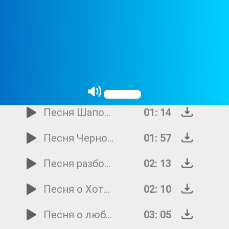
Федя
03: 14
Тридцать три коровы
02: 32
Приметы
01: 44
Подарки
02: 50
Песня Шапокляк
01: 14
Песня Черного Кота
01: 57
Песня разбойников
02: 13
Песня о Хоттабыче
02: 10
Песня о любознательном щенке
03: 05