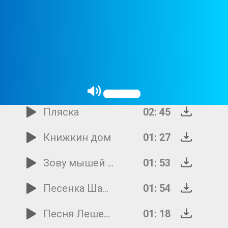
Письмо
02: 02
Если умным хочешь быть
02: 26
Не сразу забиваются футбольные голы
03: 08
Шел по улице отряд
01: 52
Пляска
02: 45
Книжкин дом
01: 27
Зову мышей на бой
01: 53
Песенка Шапокляк
01: 54
Песня Лешего
01: 18