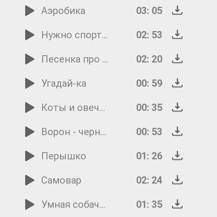
Аэробика
03: 05
Нужно спортом заниматься
02: 53
Песенка про Барбацуцу
02: 20
Угадай-ка
00: 59
Коты и овечки
00: 35
Ворон - черное крыло
00: 53
Перышко
01: 26
Самовар
02: 24
Умная собачка Соня
01: 35