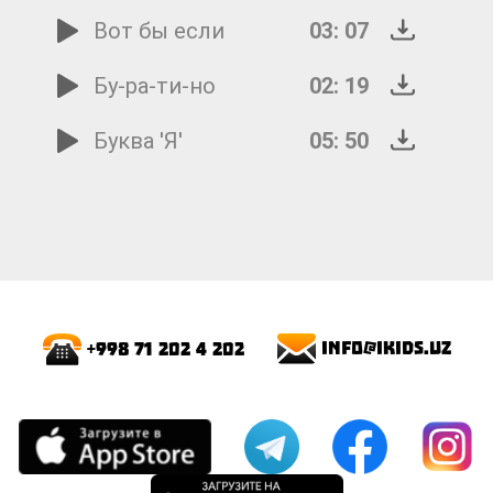
Вот бы если
03: 07
Бу-ра-ти-но
02: 19
Буква 'Я'
05: 50
info@ikids.uz
+998 71 202 4 202