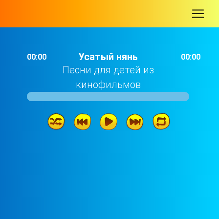
-
Усатый нянь
00:00
00:00
Песни для детей из
кинофильмов
Усатый нянь
02: 19
Ты мне вериш или нет
02: 52