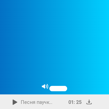
Тема летающего огнетушителя
01: 42
Тема капитана Врунгеля
02: 10
Романс Тортилы
02: 17
Прилетели восемь галок
02: 08
Последняя поэма
03: 37
Поле чудес
01: 52
Песня Черныша
01: 26
Песня пиратов
02: 28
Песня паучка Ананси
01: 25