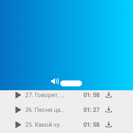
33. Песенка про ёлочку
03: 49
32. Расскажи, Снегурочка, где была
01: 37
31. Белые кораблики
02: 00
30. Зову мышей на бой
01: 51
29. Песенка о жирафе
02: 35
28. Песенка про зарядку
01: 22
27. Говорят, мы буки-буки
01: 58
26. Песня царевны Забавы
01: 27
25. Какой чудесный день
01: 58