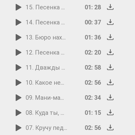
15. Песенка о лете
01: 28
14. Песенка осьменожков
00: 37
13. Бюро находок
01: 36
12. Песенка Красной Шапочки
02: 20
11. Дважды два-четыре
02: 58
10. Какое небо голубое
02: 56
09. Мани-мани
02: 34
08. Куда ты, тропинка, меня привела
01: 15
07. Кручу педали, кручу
02: 56