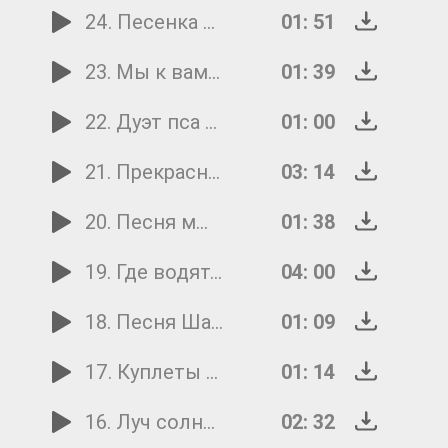
24. Песенка Кваки
01: 51
23. Мы к вам заехали на час
01: 39
22. Дуэт пса и болонки
01: 00
21. Прекрасное далеко
03: 14
20. Песня мышей
01: 38
19. Где водятся волшебники
04: 00
18. Песня Шапокляк
01: 09
17. Куплеты бабок ёжек
01: 14
16. Луч солнца золотого
02: 32