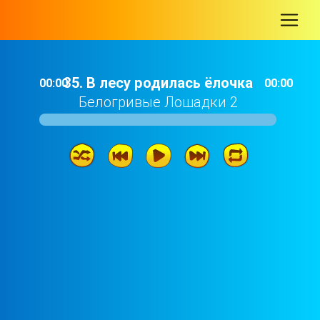
-
35. В лесу родилась ёлочка
00:00
00:00
Белогривые Лошадки 2
35. В лесу родилась ёлочка
02: 25
34. Песенка Деда Мороза
01: 50