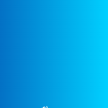
Пора спать
00: 21
Машинист
02: 15
Машинист
00: 44
Музыканты
01: 14
Музыканты
01: 13
Стирка
00: 55
Стирка
00: 31
Карусели
00: 55
Карусели
00: 29