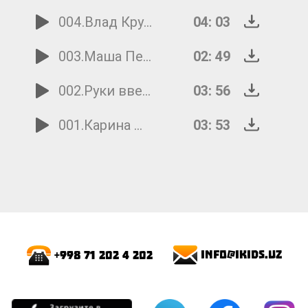
004.Влад Крутских - Алло
04: 03
003.Маша Пестунова - Рыжий мальчишка
02: 49
002.Руки вверх - Детская
03: 56
001.Карина М. - Джинсовый мальчишка
03: 53
info@ikids.uz
+998 71 202 4 202