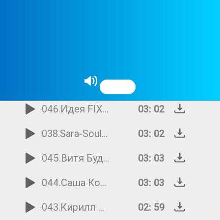
051.Волшебники двора - Письма
04: 08
050.Женя Морозова - Лучшее слово на свете
03: 20
047.Влад Крутских - На завалинке
02: 38
039.Семицветик - Планета детства
02: 31
046.Идея FIX - Тимошка
03: 02
038.Sara-Soul & Sobol - Клуб
03: 02
045.Витя Будыло - Может это не любовь
03: 03
044.Саша Козлова - Вместе с нами
03: 03
043.Кирилл Пантыкин - Шкет
02: 59