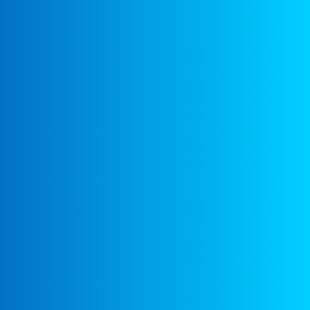
049.Соловьи-разбойники - Расти большой
03: 00
060.Tory Yutt - Лето прошло
03: 28
048.Дарья Клюшникова - Вороны
03: 23
057.Влад Крутских - За полосой дождя
04: 22
056.Лиана - Снова вместе
03: 41
055.Кирилл Пантыкин, Настя Данилина и Оксана Войтович - Песня про папу
03: 54
054.Вика Уразова - Валенки
01: 55
053.Игрушки International - Добрые дела
03: 03
052.Юлия Вогина - Танго снежинок
03: 33