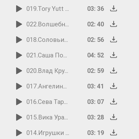
019.Tory Yutt - Первая тайна
03: 36
022.Волшебники двора - Весну звали!
02: 40
018.Соловьи-разбойники - Красная шапочка
02: 56
021.Саша Пономарёва - Ночной Мадрид
04: 52
020.Влад Крутских - Капитошка
02: 59
017.Ангелина Лысых - Балерина
03: 41
016.Сева Тарасов - Гроза
03: 07
015.Вика Уразова - За окнами дождь
03: 28
014.Игрушки International - Шишки-ёлки
03: 19