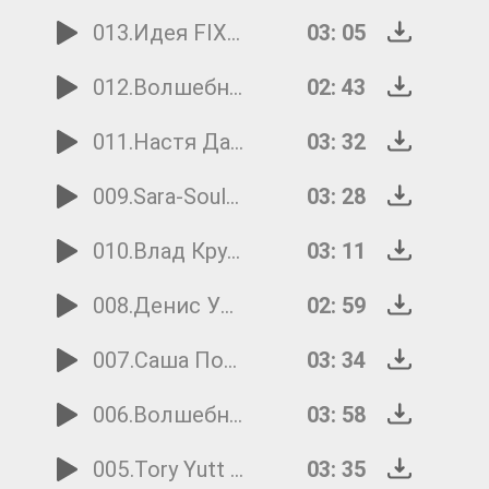
013.Идея FIX - Один вопрос
03: 05
012.Волшебники двора - Иван Купала
02: 43
011.Настя Данилина - Косолапый дождь
03: 32
009.Sara-Soul & Sobol - Зажигай
03: 28
010.Влад Крутских - Любить ветер
03: 11
008.Денис Узков - Все на футбол!
02: 59
007.Саша Пономарёва - Песня об оранжевых подтяжках и любви
03: 34
006.Волшебники двора - Звёзды молчат
03: 58
005.Tory Yutt - Девочка TORY
03: 35