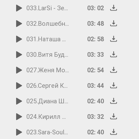
033.LarSi - Зеленый бес
03: 02
032.Волшебники двора - Песня про слона
03: 48
031.Наташа Филиппова - Московское мороженое
02: 58
030.Витя Будыло - Маленькая школьница
03: 33
027.Женя Морозова - Мой братишка
02: 54
026.Сергей Королёв - Таинственный остров
03: 44
025.Диана Шагинян - Канатоходка
02: 40
024.Кирилл Пантыкин - Самолёт
03: 32
023.Sara-Soul & Sobol - Это только начало
02: 40