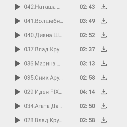
042.Наташа Пешкова - Скакалка
02: 43
041.Волшебники двора - Лети, лето
03: 49
040.Диана Шагинян - Приметы
02: 52
037.Влад Крутских - Балаганчик
02: 37
036.Марина Асатрян - Жёлтые ботинки
03: 13
035.Оник Арутюнян - Мушкетёр
02: 58
029.Идея FIX - Девочка-припевочка
04: 14
034.Агата Дарбинян - Мне купили попугая
02: 50
028.Влад Крутских и Даша Горская - Песенка про лето
02: 58