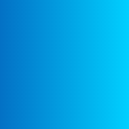
Всем домой пора
01: 38
Всем домой пора
01: 35
Целый час мы занимались
01: 02
Целый час мы занимались
00: 58
В лодке
02: 03
В лодке
01: 58
Соседи
00: 59
Соседи
00: 55
Голуби
00: 51