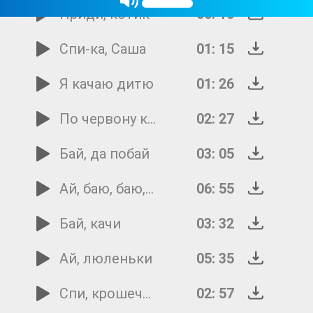
Приди, котик
06: 10
Спи-ка, Саша
01: 15
Я качаю дитю
01: 26
По червону калину
02: 27
Бай, да побай
03: 05
Ай, баю, баю, баю
06: 55
Бай, качи
03: 32
Ай, люленьки
05: 35
Спи, крошечка моя
02: 57