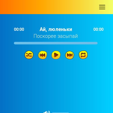
-
Ай, люленьки
00:00
00:00
Поскорее засыпай
Ай, люленьки
13: 32
Спи-ка, крошечка моя
05: 58