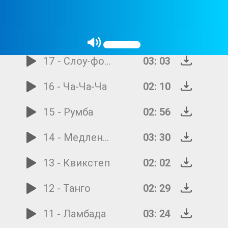
19 - Пасодобль
02: 06
18 - Быстрый вальс
02: 24
17 - Слоу-фокс
03: 03
16 - Ча-Ча-Ча
02: 10
15 - Румба
02: 56
14 - Медленный фокстрот
03: 30
13 - Квикстеп
02: 02
12 - Танго
02: 29
11 - Ламбада
03: 24