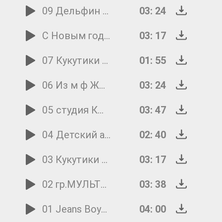
09 Дельфин Всё меняется...(С Новым годом(привет С.Гомес)
03: 24
С Новым годом, друзья!
03: 17
07 Кукутики - В лесу родилась ёлочка (новогодняя песенка для детей)
01: 55
06 Из м ф Жила-была царевна - Новогодняя песенка
03: 24
05 студия КНОПОЧКИ Новогодняя считалочка
03: 47
04 Детский ансамбль Смайл - Новый год (ориг.исп. гр.Великан и Иванушки international)
02: 40
03 Кукутики - Новый год 2017
03: 17
02 гр.МУЛЬТЯШКИ Новый год 2017
03: 38
01 Jeans Boys feat В.Левкин,Маруся Sisters Zet С новым годом
04: 00