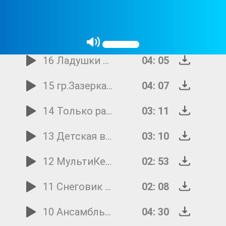
18 Шоу Три Медведя - Новый год 2017
02: 51
17 Талисман Праздник Новый год...(Новый год)
04: 32
16 Ладушки Здравствуй дедушка мороз
04: 05
15 гр.Зазеркалье Этот день с тобой мы ждали...(Новогодний хоровод)
04: 07
14 Только раз в году бывает...(Новогодняя) - Учитель танцев
03: 11
13 Детская версия Новый год к нам мчится...(Новогодняя) - неизв.исп
03: 10
12 МультиКейс МЕЧТЫ-СНЕЖИНКИ сл и муз Е Плотниковой
02: 53
11 Снеговик Знает каждый снеговик
02: 08
10 Ансамбль Семицветик - Новый год
04: 30