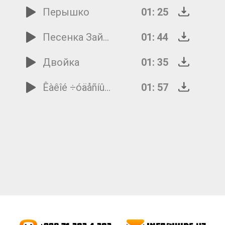
Перышко
01: 25
Песенка Зайки-почтальoна
01: 44
Двойка
01: 35
Êàêîé ÷óäåñíûé äåíü
01: 57