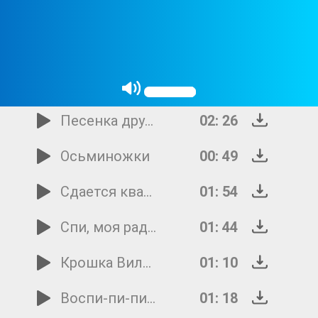
Песенка Дракончика
00: 45
Песенка Паровозика
01: 13
Настоящий друг
02: 23
Песенка друзей
02: 26
Осьминожки
00: 49
Сдается квартира с ребенком
01: 54
Спи, моя радость, усни
01: 44
Крошка Вилли-Винки
01: 10
Воспи-пи-пи-тание
01: 18