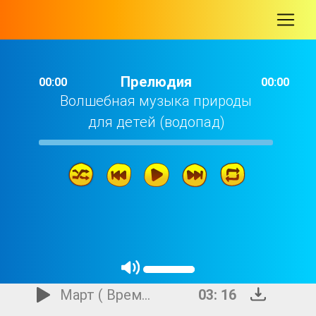
-
Прелюдия
00:00
00:00
Волшебная музыка природы
для детей (водопад)
Прелюдия
04: 15
Март ( Времена Года)
03: 16