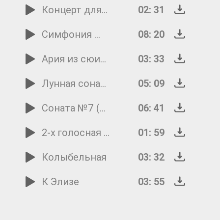
Концерт для скрипки с оркестром "Осень" -2 ч
02: 31
Симфония №40 1 часть
08: 20
Ария из сюиты №3
03: 33
Лунная соната
05: 09
Соната №7 (C-dur) 3 часть
06: 41
2-х голосная инвенсия a-moll
01: 59
Колыбельная
03: 32
К Элизе
03: 55