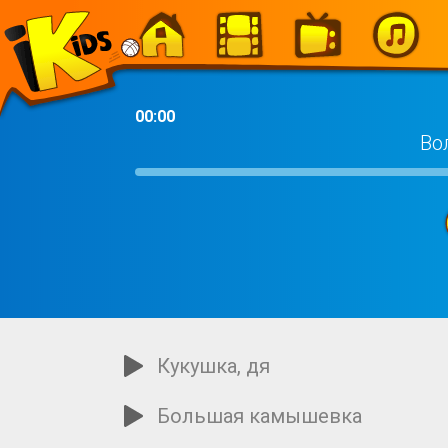
-
00:00
Во
Кукушка, дя
Большая камышевка