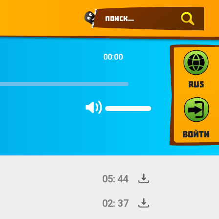
00:00
RUS
Войти
05: 44
02: 37