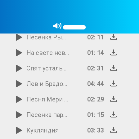
Сказки гуляют по свету
02: 11
Облака
02: 39
Песенка Рыжехвостенькой
02: 11
На свете невозможное случается
01: 14
Спят усталые игрушки
02: 31
Лев и Брадобрей
04: 44
Песня Мери Поппинс
02: 29
Песенка паровозика
01: 15
Кукляндия
03: 33