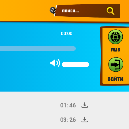
00:00
RUS
Войти
01: 46
03: 26