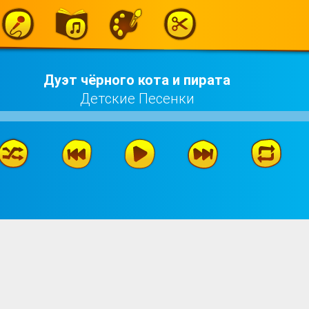
Дуэт чёрного кота и пирата
Детские Песенки