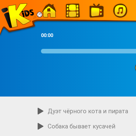
-
00:00
Дуэт чёрного кота и пирата
Собака бывает кусачей