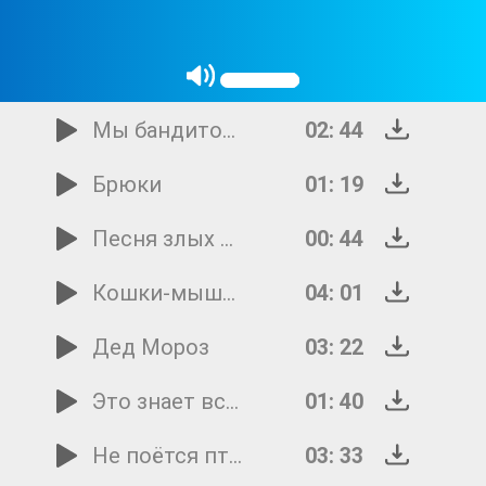
Снежинка
02: 24
Звездочет
02: 36
Мы бандито-гангстерито
02: 44
Брюки
01: 19
Песня злых кошек
00: 44
Кошки-мышки
04: 01
Дед Мороз
03: 22
Это знает всякий
01: 40
Не поётся птицам без небес
03: 33