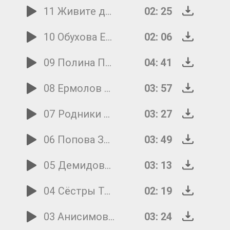
11 Живите долго ветераны
02: 25
10 Обухова Елена Воинам отчизны
02: 06
09 Полина Перцева Баллада о войне
04: 41
08 Ермолов Я вернусь победителем
03: 57
07 Родники Не отнимайте солнце у детей
03: 27
06 Попова За что сражались наши деды
03: 49
05 Демидова Полина Наследники Победы
03: 13
04 Сёстры Толмачёвы Катюша
02: 19
03 Анисимов 9 Мая
03: 24