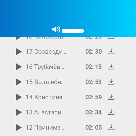
20 МультиКейс О той весне
03: 21
19 Шаг в бессмертие
03: 58
18 Колокольчики Победная весна 45
02: 20
17 Созвездие Несовместимы дети и война
02: 30
16 Трубачёвы День победы
02: 13
15 Волшебники двора А закаты алые
02: 53
14 Кристина Канищева Портрет прадедушки
02: 59
13 Анастасия Гревец и Конопушки Дети войны
03: 34
12 Принимаю я парад
02: 05