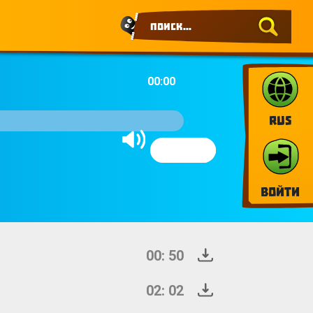
00:00
RUS
Войти
00: 50
02: 02