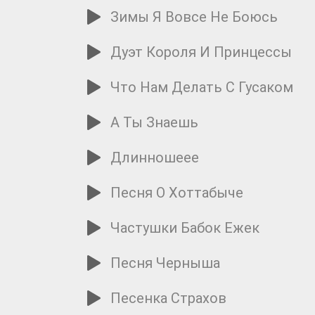
Зимы Я Вовсе Не Боюсь
Дуэт Короля И Принцессы
Что Нам Делать С Гусаком
А Ты Знаешь
Длинношеее
Песня О Хоттабыче
Частушки Бабок Ежек
Песня Черныша
Песенка Страхов