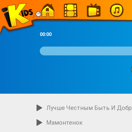
-
00:00
Лучше Честным Быть И Доб
Мамонтенок