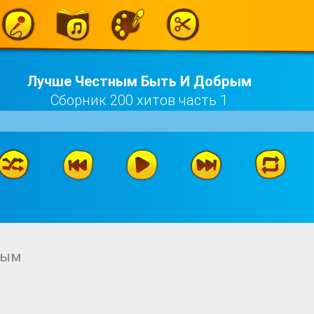
Лучше Честным Быть И Добрым
Сборник 200 хитов часть 1
рым