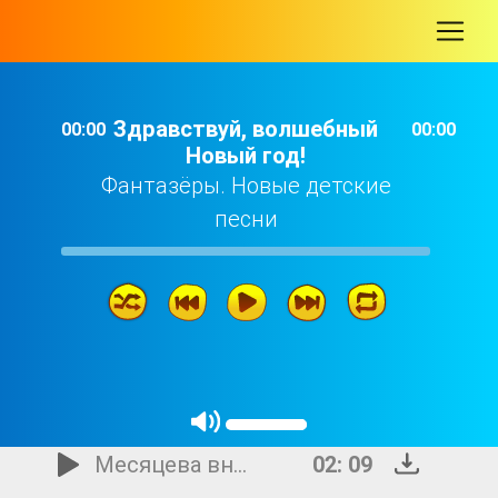
-
Здравствуй, волшебный
00:00
00:00
Новый год!
Фантазёры. Новые детские
песни
Здравствуй, волшебный Новый год!
04: 26
Месяцева внучка
02: 09