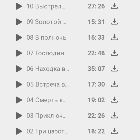
10 Выстрелы будут холостыми
27: 26
09 Золотой Петух и лесные волки
15: 31
08 В полночь
16: 33
07 Господин профессор 1
22: 48
06 Находка в докторском флигеле
35: 07
05 Встреча в пути
17: 30
04 Смерть колдуна
19: 02
03 Приключения начинаются
22: 26
02 Три царства Ильмара
18: 22