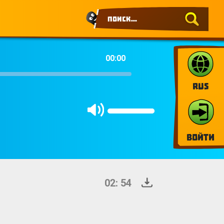
00:00
RUS
Войти
02: 54