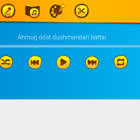
Ahmoq do'st dushmandan battar