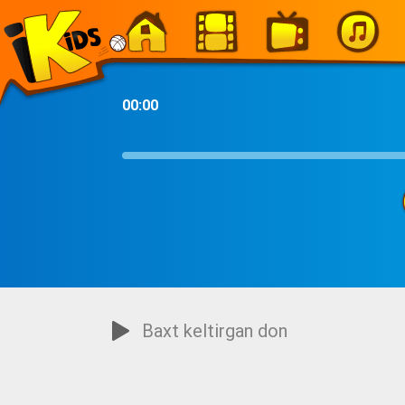
-
00:00
Baxt keltirgan don