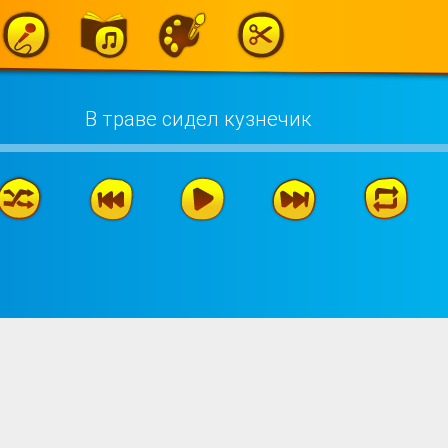
В траве сидел кузнечик