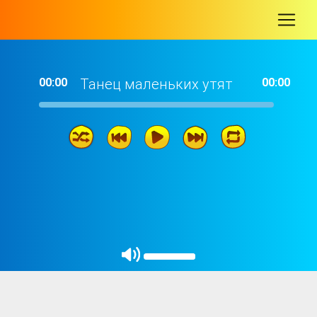
-
00:00
Танец маленьких утят
00:00
02: 53