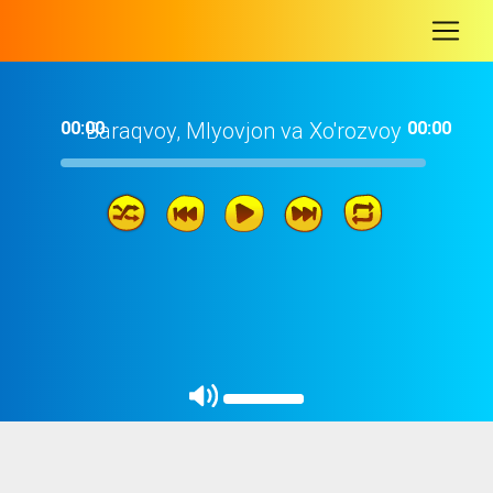
-
00:00
Baraqvoy, MIyovjon va Xo'rozvoy
00:00
09: 45