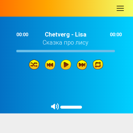
-
Chetverg - Lisa
00:00
00:00
Сказка про лису
Chetverg - Lisa
06: 22