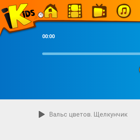
-
00:00
Вальс цветов. Щелкунчик