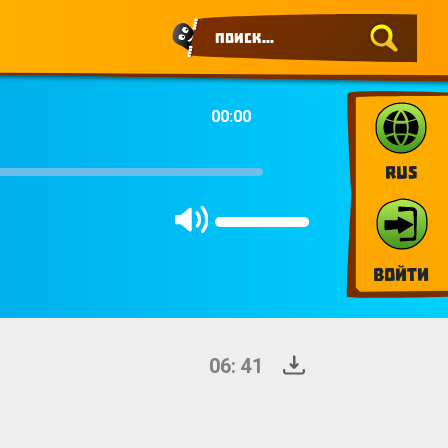
00:00
RUS
Войти
06: 41