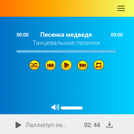
-
Песенка медведя
00:00
00:00
Танцевальные песенки
Песенка медведя
01: 23
Лаллипуп-леденец
02: 44