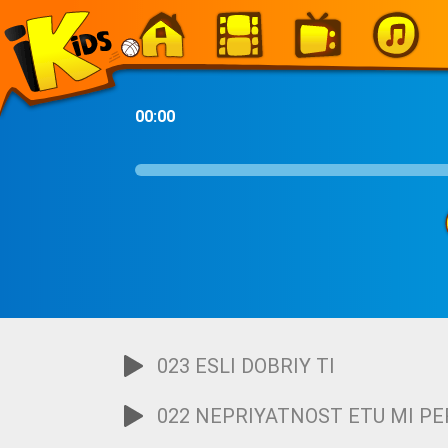
-
00:00
023 ESLI DOBRIY TI
022 NEPRIYATNOST ETU MI P