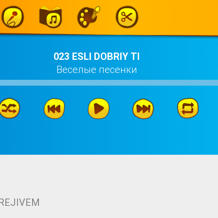
023 ESLI DOBRIY TI
Веселые песенки
EREJIVEM