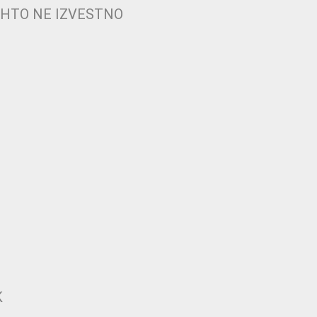
CHTO NE IZVESTNO
I
K