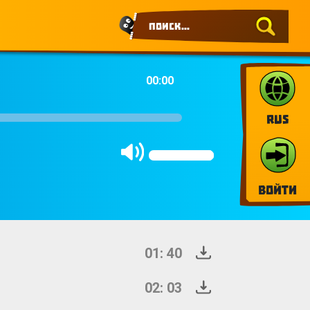
00:00
RUS
Войти
01: 40
02: 03