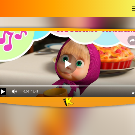
-
0:00
/ 1:45
Маша и Медведь -
Песенка-икалка