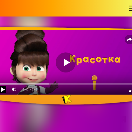
-
0:00
/ 2:42
Маша и Медведь - Песня
Красотка