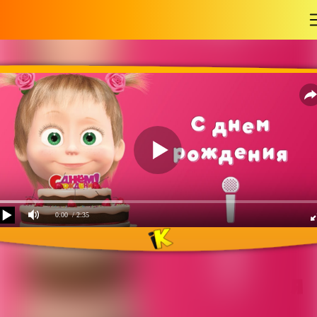
-
0:00
/ 2:35
Маша и Медведь - Песня
С Днём Рождения