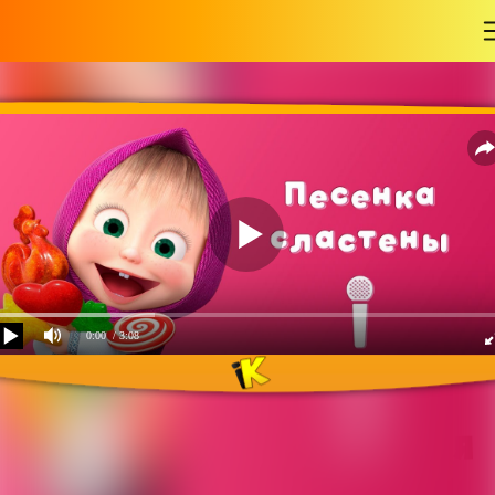
-
0:00
/ 3:08
Маша и Медведь - Песня
сладкоежки