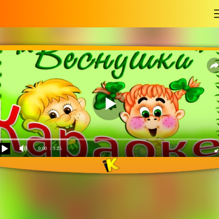
-
0:00
/ 3:25
Веснушки