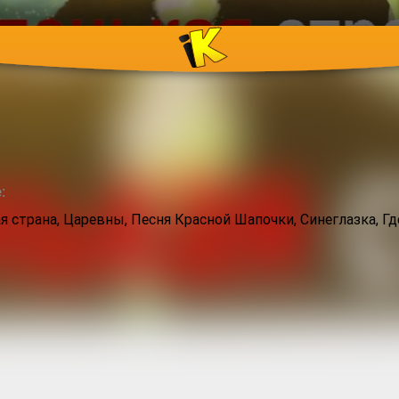
а
:
 страна, Царевны, Песня Красной Шапочки, Синеглазка, Гд