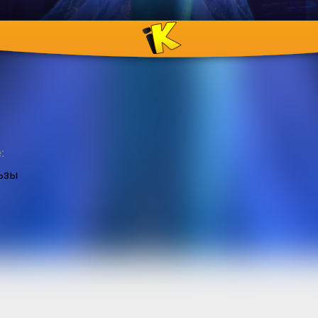
сти и забудь»
:
ьзы