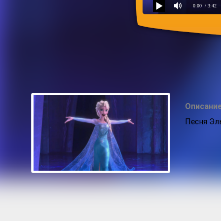
0:00
/ 3:42
Холодное сердце - «Отпу
Описание
Песня Эл