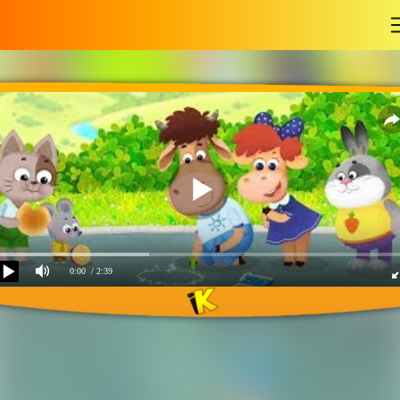
-
0:00
/ 2:39
"Овал" из м\ф "Бурёнка
Даша"