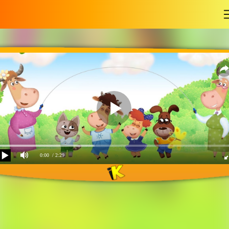
-
0:00
/ 2:29
Лето