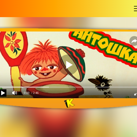
-
0:00
/ 2:46
Антошка