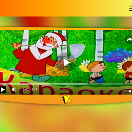
-
0:00
/ 1:32
Песенка о лете