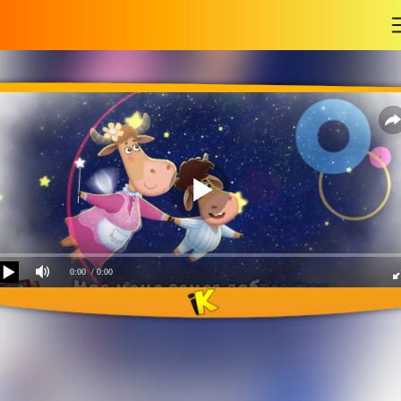
-
0:00
/ 0:00
Моя мама фея